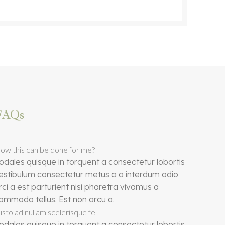
FAQs
ow this can be done for me?
odales quisque in torquent a consectetur lobortis
estibulum consectetur metus a a interdum odio
rci a est parturient nisi pharetra vivamus a
ommodo tellus. Est non arcu a.
usto ad nullam scelerisque fel
odales quisque in torquent a consectetur lobortis