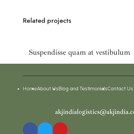
Related projects
KITCHEN
Suspendisse quam at vestibulum
Home
About Us
Blog and Testimonials
Contact Us
akjindialogistics@akjindia.