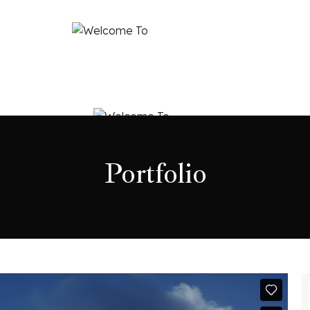
OME
WHO WE ARE
WHAT WE OFFER
BLOG & TESTIMONIALS
CONTACT 
Portfolio