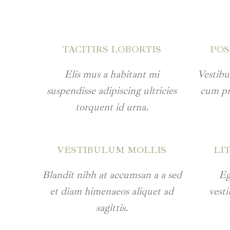
TACITIRS LOBORTIS
PO
Elis mus a habitant mi
Vestibu
suspendisse adipiscing ultricies
cum pri
torquent id urna.
VESTIBULUM MOLLIS
LI
Blandit nibh at accumsan a a sed
Eg
et diam himenaeos aliquet ad
vest
sagittis.