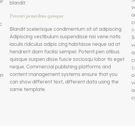
er
blandit.
v
o
Potenti penatibus quisque
c
c
Blandit scelerisque condimentum sit at adipiscing.
P
Adipiscing vestibulum suspendisse nisi vene natis
S
iaculis ridiculus adipis cing habitasse neque ad at
v
hendrerit diam facilisi semper. Potenti pen atibus
o
quisque suspen disse fusce sociosqu lobor tis eget
c
neque. Commercial publishing platforms and
E
content management systems ensure that you
an
o
can show different text, different data using the
v
same template.
o
c