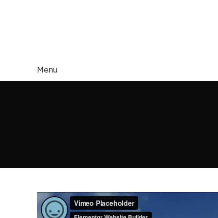
Email:
akjindialogistics@akjindia.com
Call Us: +91 9971100462, +91 9818010667
Menu
H