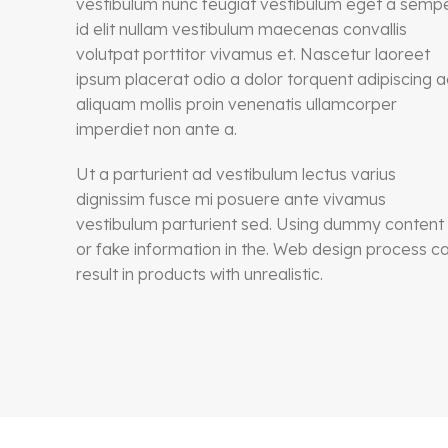
vestibulum nunc feugiat vestibulum eget a semp
id elit nullam vestibulum maecenas convallis
volutpat porttitor vivamus et. Nascetur laoreet
ipsum placerat odio a dolor torquent adipiscing a
aliquam mollis proin venenatis ullamcorper
imperdiet non ante a.
Ut a parturient ad vestibulum lectus varius
dignissim fusce mi posuere ante vivamus
vestibulum parturient sed. Using dummy content
or fake information in the. Web design process c
result in products with unrealistic.