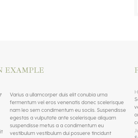
N EXAMPLE
H
t
Varius a ullamcorper duis elit conubia urna
S
fermentum vel eros venenatis donec scelerisque
v
nam leo sem condimentum eu sociis. Suspendisse
o
egestas a vulputate ante scelerisque aliquam
c
suspendisse metus a a condimentum eu
J
it
vestibulum vestibulum dui posuere tincidunt
S