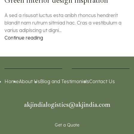
Green interior design inspiration
A sed a risusat luctus esta anibh rhoncus hendrerit
blandit nam rutrum sitmiad hac. Cras a vestibulum a
varius adipiscing ut digni...
Continue reading
Home
About Us
Blog and Testimonials
Contact Us
akjindialogistics@akjindia.com
Get a Quote