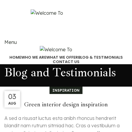
Email:
akjindialogistics@akjindia.com
Call Us: +91 9971100462, +91 9818010667
Menu
HOME
WHO WE ARE
WHAT WE OFFER
BLOG & TESTIMONIALS
CONTACT US
Blog and Testimonials
INSPIRATION
03
03
03
Green interior design inspiration
AUG
AUG
AUG
A sed a risusat luctus esta anibh rhoncus hendrerit
blandit nam rutrum sitmiad hac. Cras a vestibulum a